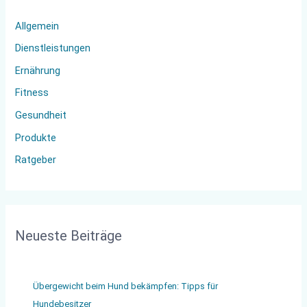
n
Allgemein
n
Dienstleistungen
a
Ernährung
c
Fitness
h
:
Gesundheit
Produkte
Ratgeber
Neueste Beiträge
Übergewicht beim Hund bekämpfen: Tipps für
Hundebesitzer