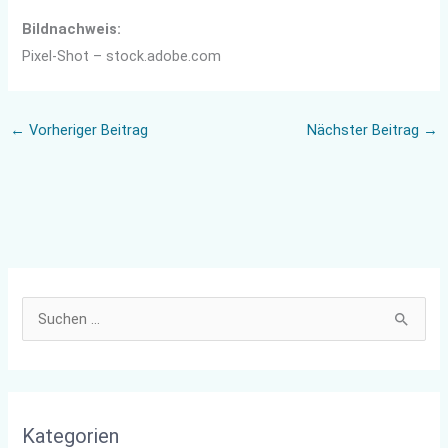
Bildnachweis:
Pixel-Shot – stock.adobe.com
←
Vorheriger Beitrag
Nächster Beitrag
→
S
u
c
h
Kategorien
e