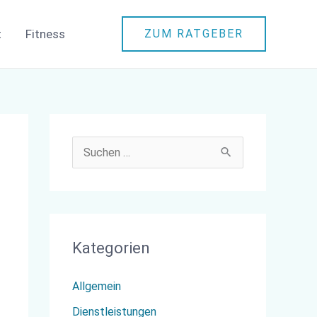
t
Fitness
ZUM RATGEBER
S
u
c
h
Kategorien
e
n
Allgemein
n
Dienstleistungen
a