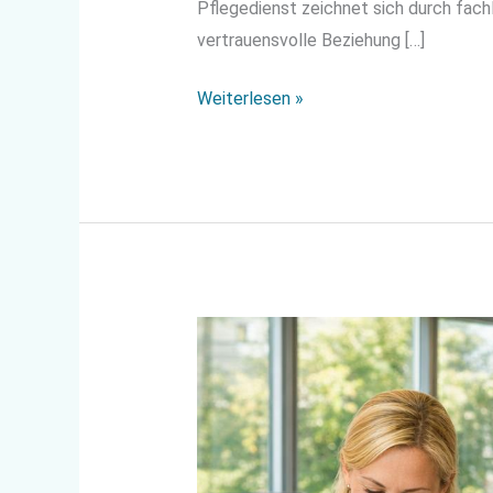
Pflegedienst zeichnet sich durch fach
vertrauensvolle Beziehung […]
Weiterlesen »
Gesundheit
am
Arbeitsplatz
dank
professionellem
Reinigungsservice