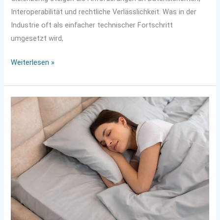
Interoperabilität und rechtliche Verlässlichkeit. Was in der
Industrie oft als einfacher technischer Fortschritt
umgesetzt wird,
Weiterlesen »
Wie
du
erholsamer
schläfst,
ohne
dein
Schlafzimmer
zu
renovieren