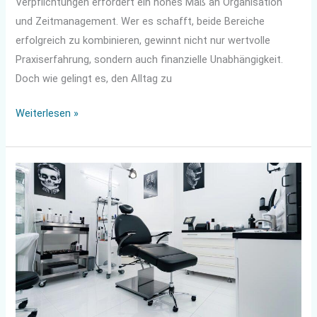
Verpflichtungen erfordert ein hohes Maß an Organisation
und Zeitmanagement. Wer es schafft, beide Bereiche
erfolgreich zu kombinieren, gewinnt nicht nur wertvolle
Praxiserfahrung, sondern auch finanzielle Unabhängigkeit.
Doch wie gelingt es, den Alltag zu
Weiterlesen »
Tattoo
Studio
eröffnen
–
das
musst
du
beachten