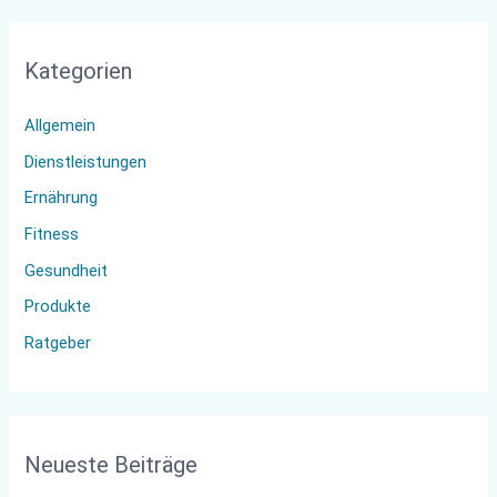
c
h
Kategorien
e
n
Allgemein
n
Dienstleistungen
a
Ernährung
c
Fitness
h
:
Gesundheit
Produkte
Ratgeber
Neueste Beiträge