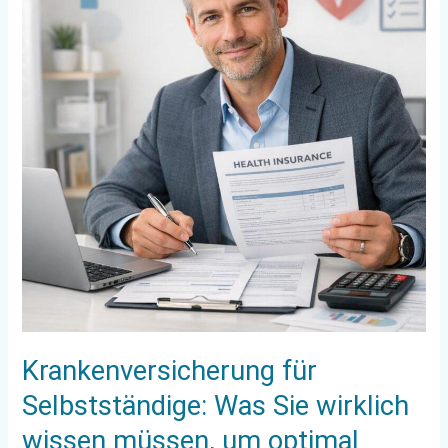
Was
Sie
wirklich
wissen
müssen,
um
optimal
abgesichert
zu
sein
Krankenversicherung für
Selbstständige: Was Sie wirklich
wissen müssen, um optimal