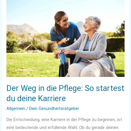
Der
Weg
in
die
Pflege:
So
startest
du
deine
Karriere
Der Weg in die Pflege: So startest
du deine Karriere
Allgemein
/
Dein Gesundheitsratgeber
Die Entscheidung, eine Karriere in der Pflege zu beginnen, ist
eine bedeutende und erfüllende Wahl. Ob du gerade deinen