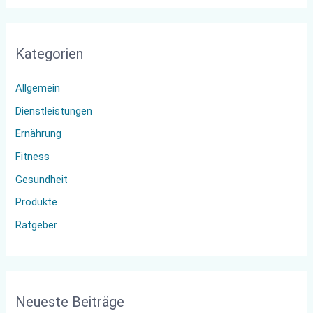
c
h
Kategorien
e
n
Allgemein
n
Dienstleistungen
a
Ernährung
c
Fitness
h
:
Gesundheit
Produkte
Ratgeber
Neueste Beiträge