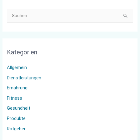
S
u
c
h
Kategorien
e
n
Allgemein
n
Dienstleistungen
a
Ernährung
c
Fitness
h
:
Gesundheit
Produkte
Ratgeber