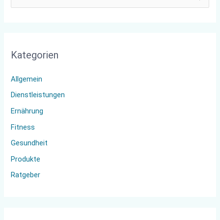
u
c
h
Kategorien
e
n
Allgemein
n
Dienstleistungen
a
Ernährung
c
Fitness
h
:
Gesundheit
Produkte
Ratgeber