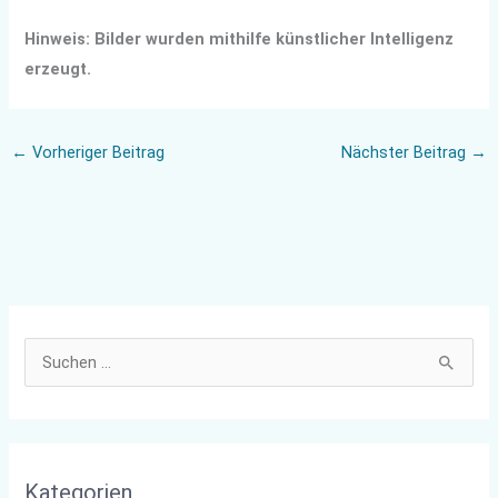
Hinweis: Bilder wurden mithilfe künstlicher Intelligenz
erzeugt.
←
Vorheriger Beitrag
Nächster Beitrag
→
S
u
c
h
Kategorien
e