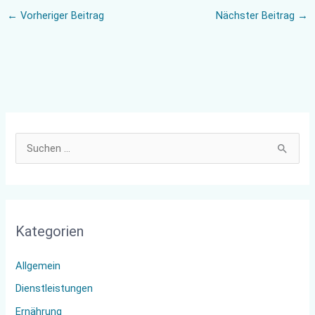
←
Vorheriger Beitrag
Nächster Beitrag
→
S
u
c
h
Kategorien
e
n
Allgemein
n
Dienstleistungen
a
Ernährung
c