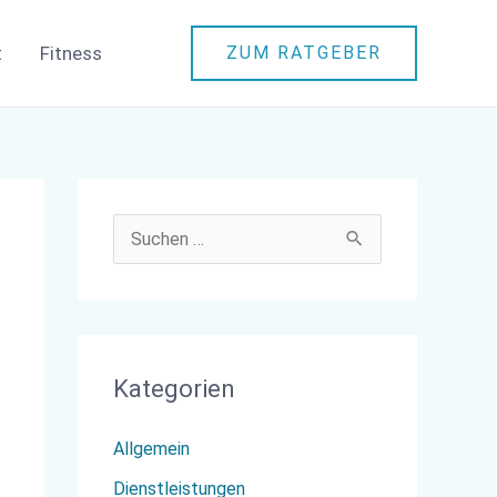
t
Fitness
ZUM RATGEBER
S
u
c
h
Kategorien
e
n
Allgemein
n
Dienstleistungen
a