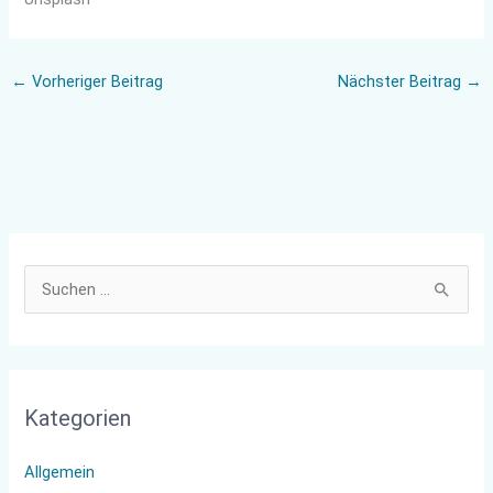
←
Vorheriger Beitrag
Nächster Beitrag
→
S
u
c
h
Kategorien
e
n
Allgemein
n