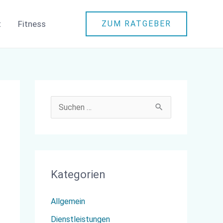
t
Fitness
ZUM RATGEBER
S
u
c
h
Kategorien
e
n
Allgemein
n
Dienstleistungen
a