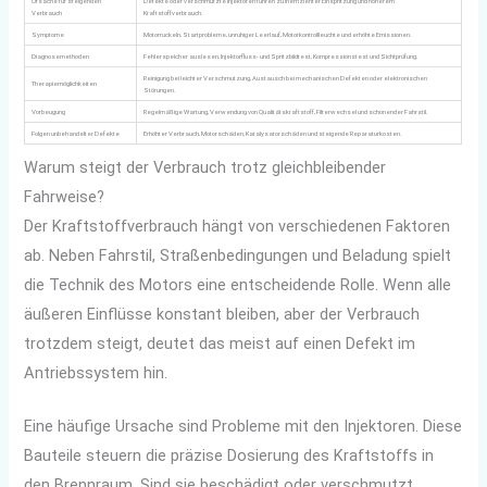
Ursache für steigenden
Defekte oder verschmutzte Injektoren führen zu ineffizienter Einspritzung und höherem
Verbrauch
Kraftstoffverbrauch.
Symptome
Motorruckeln, Startprobleme, unruhiger Leerlauf, Motorkontrollleuchte und erhöhte Emissionen.
Diagnosemethoden
Fehlerspeicher auslesen, Injektorfluss- und Spritzbildtest, Kompressionstest und Sichtprüfung.
Reinigung bei leichter Verschmutzung, Austausch bei mechanischen Defekten oder elektronischen
Therapiemöglichkeiten
Störungen.
Vorbeugung
Regelmäßige Wartung, Verwendung von Qualitätskraftstoff, Filterwechsel und schonender Fahrstil.
Folgen unbehandelter Defekte
Erhöhter Verbrauch, Motorschäden, Katalysatorschäden und steigende Reparaturkosten.
Warum steigt der Verbrauch trotz gleichbleibender
Fahrweise?
Der Kraftstoffverbrauch hängt von verschiedenen Faktoren
ab. Neben Fahrstil, Straßenbedingungen und Beladung spielt
die Technik des Motors eine entscheidende Rolle. Wenn alle
äußeren Einflüsse konstant bleiben, aber der Verbrauch
trotzdem steigt, deutet das meist auf einen Defekt im
Antriebssystem hin.
Eine häufige Ursache sind Probleme mit den Injektoren. Diese
Bauteile steuern die präzise Dosierung des Kraftstoffs in
den Brennraum. Sind sie beschädigt oder verschmutzt,