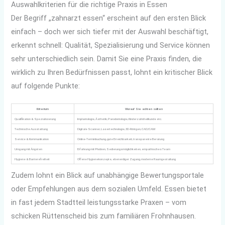
Auswahlkriterien für die richtige Praxis in Essen
Der Begriff „zahnarzt essen“ erscheint auf den ersten Blick
einfach – doch wer sich tiefer mit der Auswahl beschäftigt,
erkennt schnell: Qualität, Spezialisierung und Service können
sehr unterschiedlich sein. Damit Sie eine Praxis finden, die
wirklich zu Ihren Bedürfnissen passt, lohnt ein kritischer Blick
auf folgende Punkte:
Kriterium
Worauf Sie achten sollten
Qualifikation & Spezialisierung
Implantologie, Ästhetik, Parodontologie, Kinderzahnheilkunde etc.
Technische Ausstattung
Digitale Scanner, Lasertechnologie, 3D-Röntgen, CAD/CAM
Service & Kommunikation
Online-Terminbuchung, gute Erreichbarkeit, transparente Beratung
Umgang mit Ängsten
Erfahrung mit Phobien, Sedierungsmöglichkeiten, empathisches Team
Hygiene & Barrierefreiheit
Offene Hygienekonzepte, ebenerdiger Zugang, moderne Raumgestaltung
Zudem lohnt ein Blick auf unabhängige Bewertungsportale
oder Empfehlungen aus dem sozialen Umfeld. Essen bietet
in fast jedem Stadtteil leistungsstarke Praxen – vom
schicken Rüttenscheid bis zum familiären Frohnhausen.