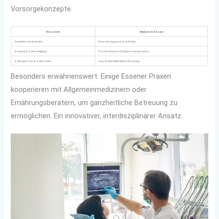
Vorsorgekonzepte.
Klassisch
Modern in Essen
2× jährlich zur Kontrolle
Intervall angepasst an Risiko
Standard-Zahnreinigung
Personalisierte Prophylaxeprogramme
Zähneputzen & Zahnseide
Zusätzlich: Mikrobiom-Beratung
Besonders erwähnenswert: Einige Essener Praxen
kooperieren mit Allgemeinmedizinern oder
Ernährungsberatern, um ganzheitliche Betreuung zu
ermöglichen. Ein innovativer, interdisziplinärer Ansatz.