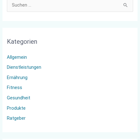
S
u
c
h
Kategorien
e
n
Allgemein
n
Dienstleistungen
a
Ernährung
c
Fitness
h
:
Gesundheit
Produkte
Ratgeber