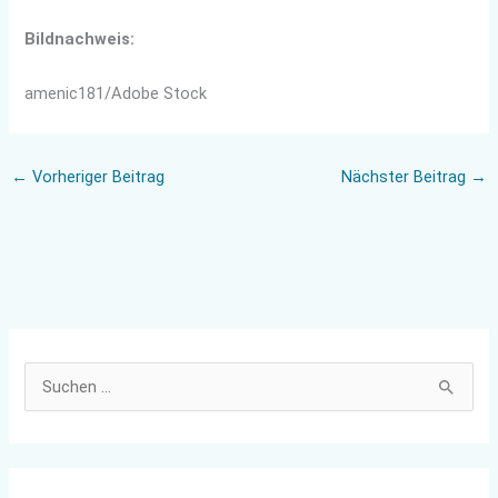
Bildnachweis:
amenic181/Adobe Stock
←
Vorheriger Beitrag
Nächster Beitrag
→
S
u
c
h