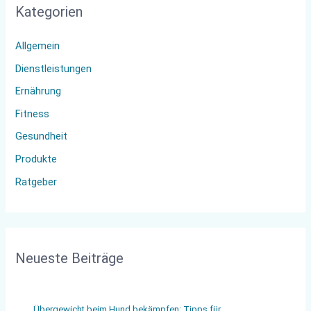
Kategorien
e
n
Allgemein
n
Dienstleistungen
a
Ernährung
c
Fitness
h
:
Gesundheit
Produkte
Ratgeber
Neueste Beiträge
Übergewicht beim Hund bekämpfen: Tipps für