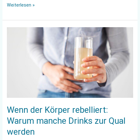
Weiterlesen »
Wenn
der
Körper
rebelliert:
Warum
manche
Drinks
zur
Qual
werden
Wenn der Körper rebelliert:
Warum manche Drinks zur Qual
werden