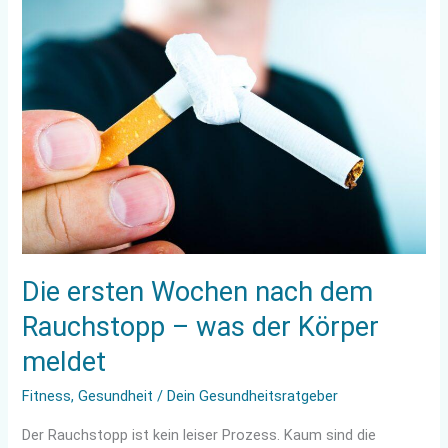
ersten
Wochen
nach
dem
Rauchstopp
–
was
der
Körper
meldet
Die ersten Wochen nach dem
Rauchstopp – was der Körper
meldet
Fitness
,
Gesundheit
/
Dein Gesundheitsratgeber
Der Rauchstopp ist kein leiser Prozess. Kaum sind die