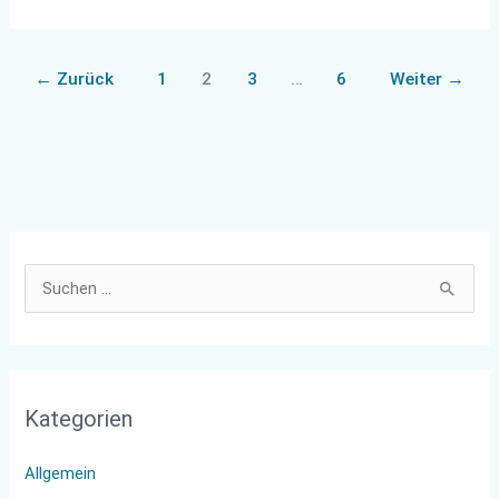
←
Zurück
1
2
3
…
6
Weiter
→
S
u
c
h
Kategorien
e
n
Allgemein
n