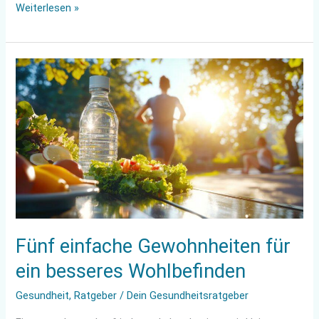
Weiterlesen »
Fünf
einfache
Gewohnheiten
für
ein
besseres
Wohlbefinden
Fünf einfache Gewohnheiten für
ein besseres Wohlbefinden
Gesundheit
,
Ratgeber
/
Dein Gesundheitsratgeber