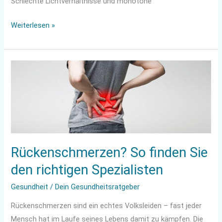
Schlechte Lichtverhältnisse und monotone
Weiterlesen »
Rückenschmerzen?
So
finden
Sie
den
richtigen
Spezialisten
Rückenschmerzen? So finden Sie
den richtigen Spezialisten
Gesundheit
/
Dein Gesundheitsratgeber
Rückenschmerzen sind ein echtes Volksleiden – fast jeder
Mensch hat im Laufe seines Lebens damit zu kämpfen. Die