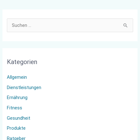
S
u
c
h
Kategorien
e
n
Allgemein
n
Dienstleistungen
a
Ernährung
c
Fitness
h
:
Gesundheit
Produkte
Ratgeber